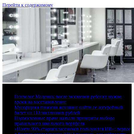
Перейти к содержимому
7 августа, 2026
Психолог Маденко: после экзаменов ребенку нужно
время на восстановление
Мусорщики помогли женщине найти ее лотерейный
билет на 110 миллионов рублей
Подмосковные врачи назвали принципы выбора
правильного школьного портфеля
«Почти 90% старшеклассников пользуются ИИ»: первое