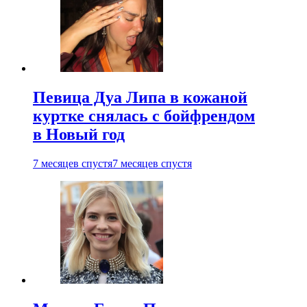
Певица Дуа Липа в кожаной
куртке снялась с бойфрендом
в Новый год
7 месяцев спустя
7 месяцев спустя