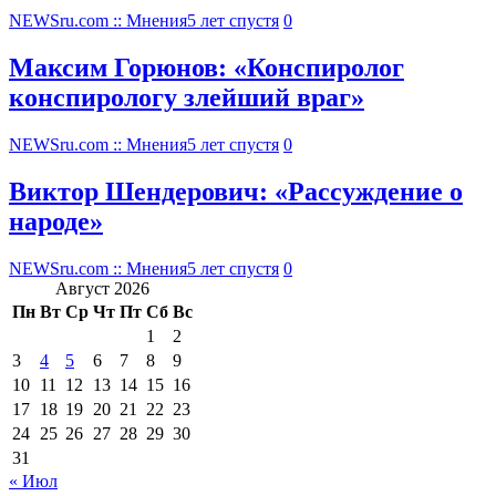
NEWSru.com :: Мнения
5 лет спустя
0
Максим Горюнов: «Конспиролог
конспирологу злейший враг»
NEWSru.com :: Мнения
5 лет спустя
0
Виктор Шендерович: «Рассуждение о
народе»
NEWSru.com :: Мнения
5 лет спустя
0
Август 2026
Пн
Вт
Ср
Чт
Пт
Сб
Вс
1
2
3
4
5
6
7
8
9
10
11
12
13
14
15
16
17
18
19
20
21
22
23
24
25
26
27
28
29
30
31
« Июл