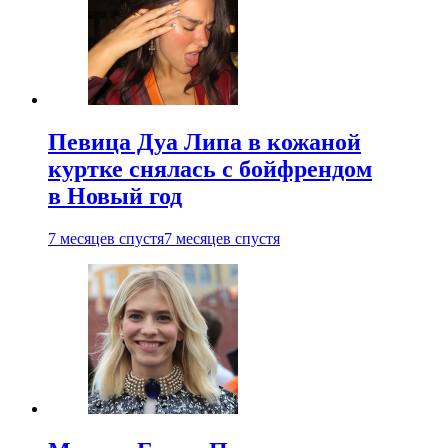
Певица Дуа Липа в кожаной
куртке снялась с бойфрендом
в Новый год
7 месяцев спустя
7 месяцев спустя