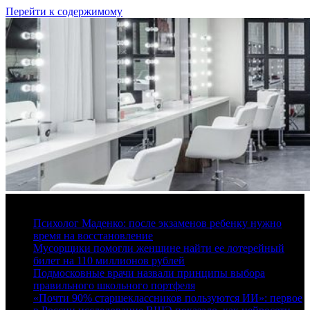
Перейти к содержимому
7 августа, 2026
Психолог Маденко: после экзаменов ребенку нужно
время на восстановление
Мусорщики помогли женщине найти ее лотерейный
билет на 110 миллионов рублей
Подмосковные врачи назвали принципы выбора
правильного школьного портфеля
«Почти 90% старшеклассников пользуются ИИ»: первое