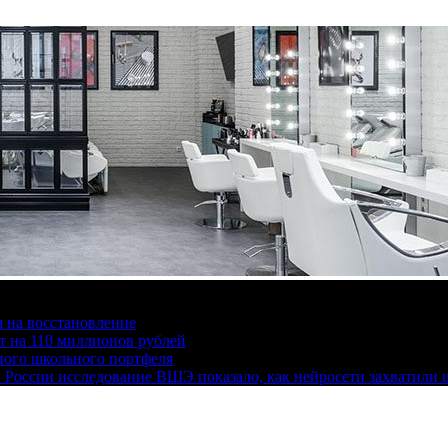
я на восстановление
 на 110 миллионов рублей
ного школьного портфеля
 России исследование ВШЭ показало, как нейросети захватили