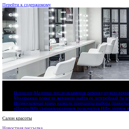
Перейти к содержимому
6 августа, 2026
Психолог Маденко: после экзаменов ребенку нужно врем
Мусорщики помогли женщине найти ее лотерейный билет
Подмосковные врачи назвали принципы выбора правиль
«Почти 90% старшеклассников пользуются ИИ»: первое в
Салон красоты
Новостная рассылка