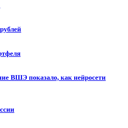
е
 рублей
ртфеля
ние ВШЭ показало, как нейросети
ессии