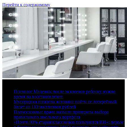
Перейти к содержимому
7 августа, 2026
Психолог Маденко: после экзаменов ребенку нужно
время на восстановление
Мусорщики помогли женщине найти ее лотерейный
билет на 110 миллионов рублей
Подмосковные врачи назвали принципы выбора
правильного школьного портфеля
«Почти 90% старшеклассников пользуются ИИ»: первое