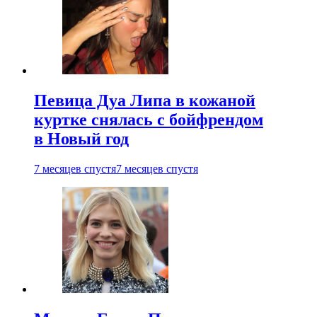
Певица Дуа Липа в кожаной
куртке снялась с бойфрендом
в Новый год
7 месяцев спустя
7 месяцев спустя