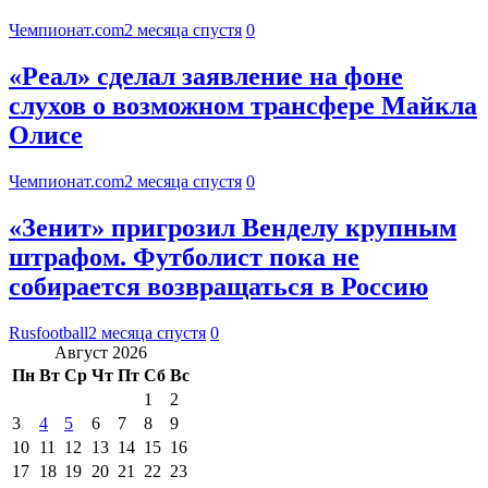
Чемпионат.com
2 месяца спустя
0
«Реал» сделал заявление на фоне
слухов о возможном трансфере Майкла
Олисе
Чемпионат.com
2 месяца спустя
0
«Зенит» пригрозил Венделу крупным
штрафом. Футболист пока не
собирается возвращаться в Россию
Rusfootball
2 месяца спустя
0
Август 2026
Пн
Вт
Ср
Чт
Пт
Сб
Вс
1
2
3
4
5
6
7
8
9
10
11
12
13
14
15
16
17
18
19
20
21
22
23