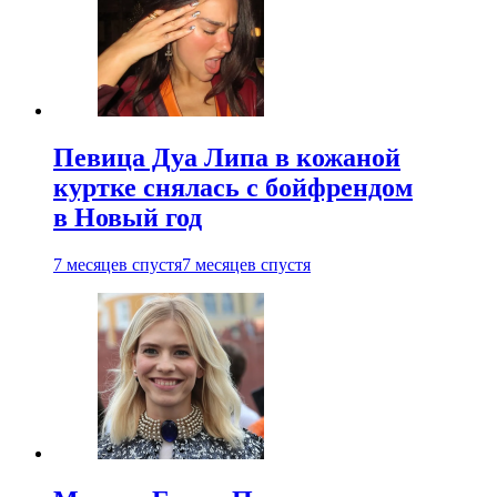
Певица Дуа Липа в кожаной
куртке снялась с бойфрендом
в Новый год
7 месяцев спустя
7 месяцев спустя