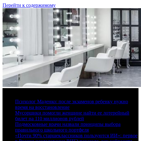
Перейти к содержимому
6 августа, 2026
Психолог Маденко: после экзаменов ребенку нужно
время на восстановление
Мусорщики помогли женщине найти ее лотерейный
билет на 110 миллионов рублей
Подмосковные врачи назвали принципы выбора
правильного школьного портфеля
«Почти 90% старшеклассников пользуются ИИ»: первое