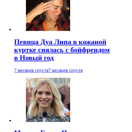
Певица Дуа Липа в кожаной
куртке снялась с бойфрендом
в Новый год
7 месяцев спустя
7 месяцев спустя