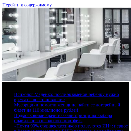
Перейти к содержимому
7 августа, 2026
Психолог Маденко: после экзаменов ребенку нужно
время на восстановление
Мусорщики помогли женщине найти ее лотерейный
билет на 110 миллионов рублей
Подмосковные врачи назвали принципы выбора
правильного школьного портфеля
«Почти 90% старшеклассников пользуются ИИ»: первое