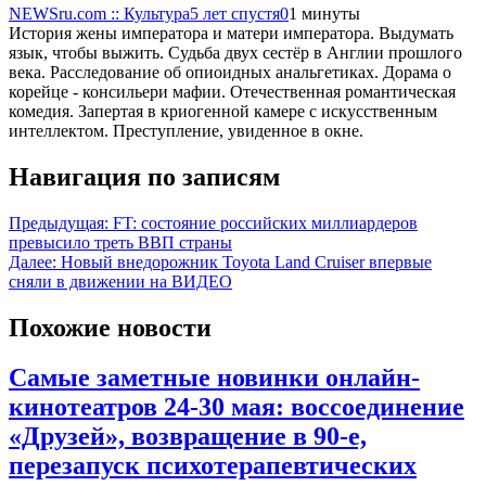
NEWSru.com :: Культура
5 лет спустя
0
1 минуты
История жены императора и матери императора. Выдумать
язык, чтобы выжить. Судьба двух сестёр в Англии прошлого
века. Расследование об опиоидных анальгетиках. Дорама о
корейце - консильери мафии. Отечественная романтическая
комедия. Запертая в криогенной камере с искусственным
интеллектом. Преступление, увиденное в окне.
Навигация по записям
Предыдущая:
FT: состояние российских миллиардеров
превысило треть ВВП страны
Далее:
Новый внедорожник Toyota Land Cruiser впервые
сняли в движении на ВИДЕО
Похожие новости
Самые заметные новинки онлайн-
кинотеатров 24-30 мая: воссоединение
«Друзей», возвращение в 90-е,
перезапуск психотерапевтических