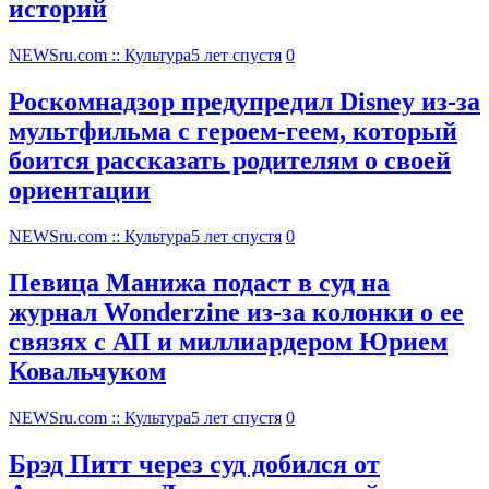
историй
NEWSru.com :: Культура
5 лет спустя
0
Роскомнадзор предупредил Disney из-за
мультфильма c героем-геем, который
боится рассказать родителям о своей
ориентации
NEWSru.com :: Культура
5 лет спустя
0
Певица Манижа подаст в суд на
журнал Wonderzine из-за колонки о ее
связях с АП и миллиардером Юрием
Ковальчуком
NEWSru.com :: Культура
5 лет спустя
0
Брэд Питт через суд добился от