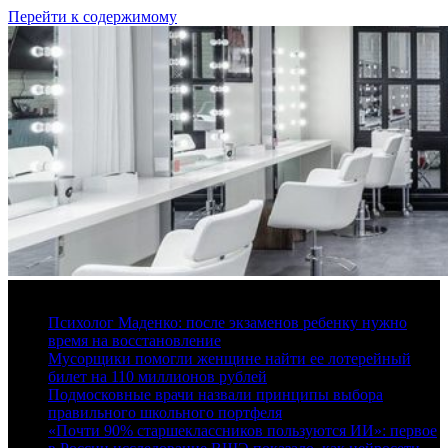
Перейти к содержимому
7 августа, 2026
Психолог Маденко: после экзаменов ребенку нужно
время на восстановление
Мусорщики помогли женщине найти ее лотерейный
билет на 110 миллионов рублей
Подмосковные врачи назвали принципы выбора
правильного школьного портфеля
«Почти 90% старшеклассников пользуются ИИ»: первое