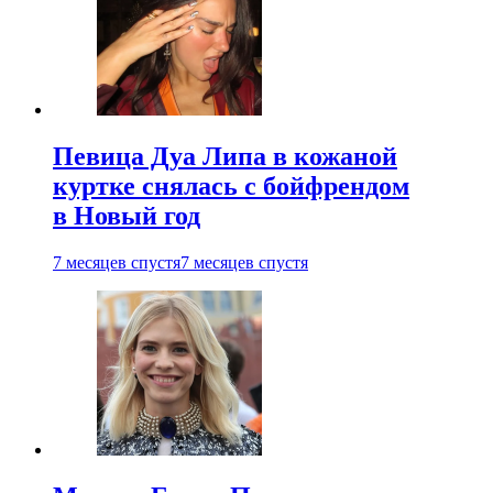
Певица Дуа Липа в кожаной
куртке снялась с бойфрендом
в Новый год
7 месяцев спустя
7 месяцев спустя