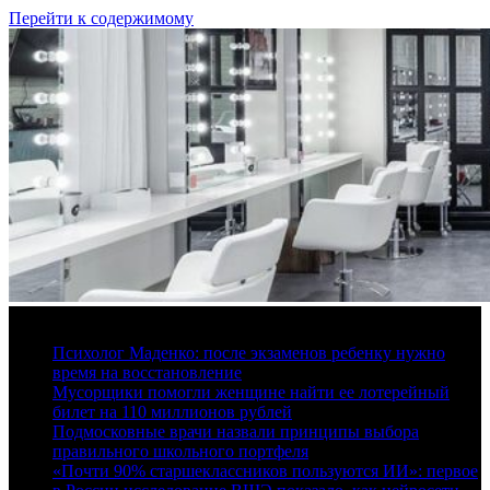
Перейти к содержимому
7 августа, 2026
Психолог Маденко: после экзаменов ребенку нужно
время на восстановление
Мусорщики помогли женщине найти ее лотерейный
билет на 110 миллионов рублей
Подмосковные врачи назвали принципы выбора
правильного школьного портфеля
«Почти 90% старшеклассников пользуются ИИ»: первое