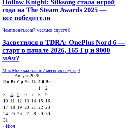
Hollow Knight: Silksong стала игрой
года на The Steam Awards 2025 —
все победители
Чемпионат.com
7 месяцев спустя
0
Засветился в TDRA: OnePlus Nord 6 —
старт в начале 2026, 165 Гц и 9000
мАч?
Моя Москва.онлайн
7 месяцев спустя
0
Август 2026
Пн
Вт
Ср
Чт
Пт
Сб
Вс
1
2
3
4
5
6
7
8
9
10
11
12
13
14
15
16
17
18
19
20
21
22
23
24
25
26
27
28
29
30
31
« Июл