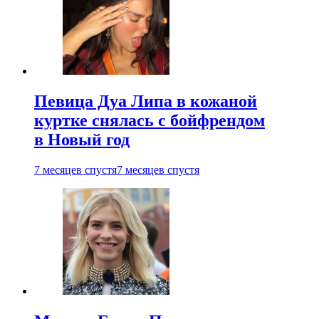
Певица Дуа Липа в кожаной
куртке снялась с бойфрендом
в Новый год
7 месяцев спустя
7 месяцев спустя