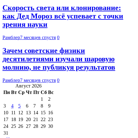
Скорость света или клонирование:
как Дед Мороз всё успевает с точки
зрения науки
Рамблер
7 месяцев спустя
0
Зачем советские физики
десятилетиями изучали шаровую
молнию, не публикуя результатов
Рамблер
7 месяцев спустя
0
Август 2026
Пн
Вт
Ср
Чт
Пт
Сб
Вс
1
2
3
4
5
6
7
8
9
10
11
12
13
14
15
16
17
18
19
20
21
22
23
24
25
26
27
28
29
30
31