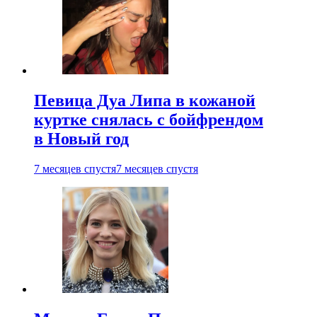
Певица Дуа Липа в кожаной
куртке снялась с бойфрендом
в Новый год
7 месяцев спустя
7 месяцев спустя