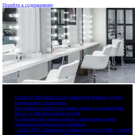
Перейти к содержимому
7 августа, 2026
Психолог Маденко: после экзаменов ребенку нужно
время на восстановление
Мусорщики помогли женщине найти ее лотерейный
билет на 110 миллионов рублей
Подмосковные врачи назвали принципы выбора
правильного школьного портфеля
«Почти 90% старшеклассников пользуются ИИ»: первое