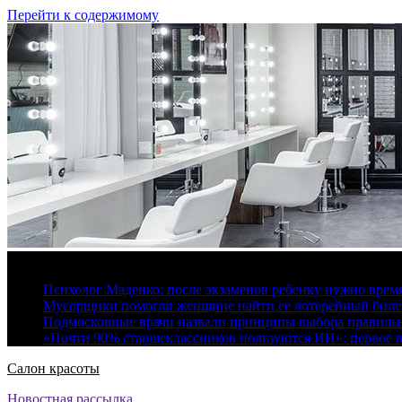
Перейти к содержимому
7 августа, 2026
Психолог Маденко: после экзаменов ребенку нужно врем
Мусорщики помогли женщине найти ее лотерейный билет
Подмосковные врачи назвали принципы выбора правиль
«Почти 90% старшеклассников пользуются ИИ»: первое в
Салон красоты
Новостная рассылка