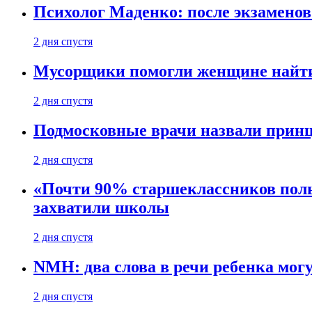
Психолог Маденко: после экзаменов
2 дня спустя
Мусорщики помогли женщине найти 
2 дня спустя
Подмосковные врачи назвали прин
2 дня спустя
«Почти 90% старшеклассников поль
захватили школы
2 дня спустя
NMH: два слова в речи ребенка мо
2 дня спустя