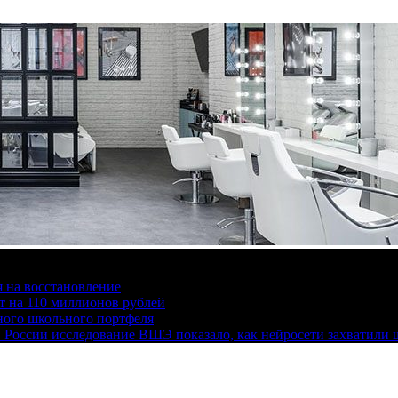
я на восстановление
 на 110 миллионов рублей
ного школьного портфеля
 России исследование ВШЭ показало, как нейросети захватили