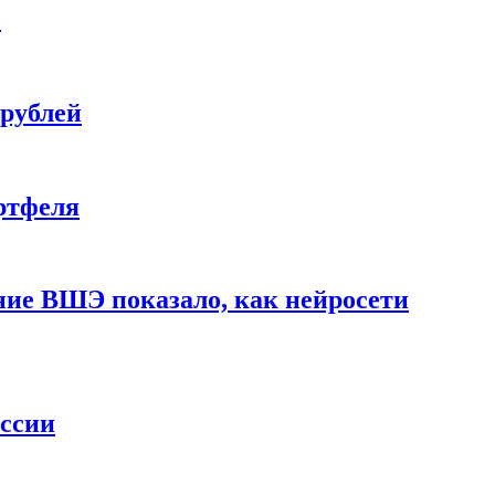
е
 рублей
ртфеля
ние ВШЭ показало, как нейросети
ессии